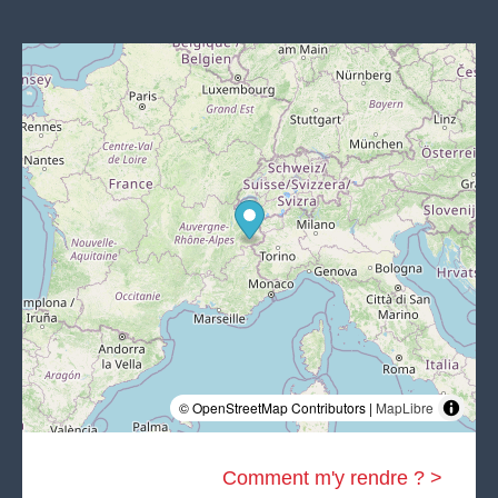
© OpenStreetMap Contributors |
MapLibre
Comment m'y rendre ? >