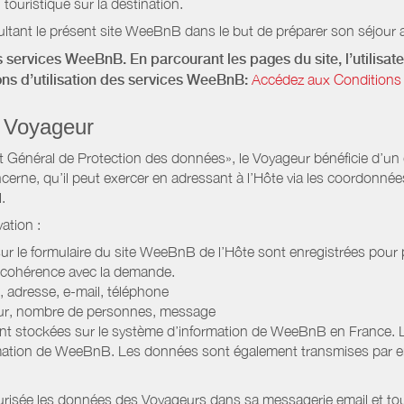
 touristique sur la destination.
ltant le présent site WeeBnB dans le but de préparer son séjour a
 services WeeBnB. En parcourant les pages du site, l’utilisate
ions d’utilisation des services WeeBnB:
Accédez aux Conditions 
 Voyageur
Général de Protection des données», le Voyageur bénéficie d’un dro
cerne, qu’il peut exercer en adressant à l’Hôte via les coordonnée
.
ation :
 sur le formulaire du site WeeBnB de l’Hôte sont enregistrées pour pe
 cohérence avec la demande.
 adresse, e-mail, téléphone
jour, nombre de personnes, message
nt stockées sur le système d’information de WeeBnB en France. 
rmation de WeeBnB. Les données sont également transmises par ema
urisée les données des Voyageurs dans sa messagerie email et to