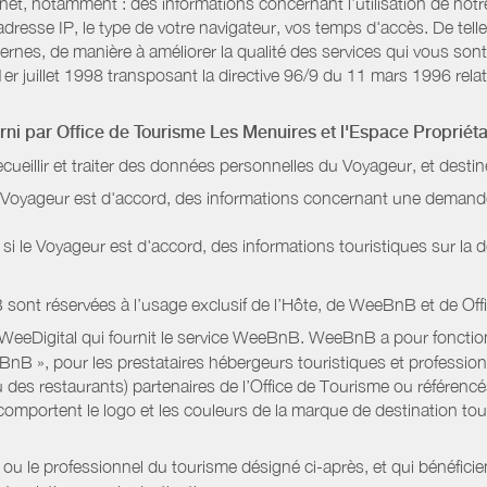
rnet, notamment : des informations concernant l’utilisation de not
dresse IP, le type de votre navigateur, vos temps d'accès. De telle
nternes, de manière à améliorer la qualité des services qui vous 
1er juillet 1998 transposant la directive 96/9 du 11 mars 1996 relat
urni par
Office de Tourisme Les Menuires
et l'Espace Propriéta
ecueillir et traiter des données personnelles du Voyageur, et destin
le Voyageur est d'accord, des informations concernant une deman
i le Voyageur est d'accord, des informations touristiques sur la d
sont réservées à l’usage exclusif de l’Hôte, de WeeBnB et de
Off
 WeeDigital qui fournit le service WeeBnB. WeeBnB a pour fonctionn
eeBnB », pour les prestataires hébergeurs touristiques et professi
 des restaurants) partenaires de l’Office de Tourisme ou référencés 
mportent le logo et les couleurs de la marque de destination touri
 ou le professionnel du tourisme désigné ci-après, et qui bénéfic