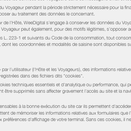
 Voyageur pendant la période strictement nécessaire pour la fina
pposer au traitement des données le concernant.
r de l’Hôte, WeeDigital s’engage à conserver les données du Voya
 Le Voyageur peut également, pour des motifs légitimes, s’opposer
s L. 223-1 et suivants du Code de la consommation, tout consommat
ont les coordonnées et modalités de saisine sont disponibles sur
r l’utilisateur (l’Hôte et les Voyageurs), des informations relatives
registrées dans des fichiers dits "cookies".
okies techniques essentiels et d'analytique ou performance, qui per
t être supprimés sans affecter gravement l’accès au site et la nav
pensables à la bonne exécution du site car ils permettent d'accéd
ent de mémoriser les informations relatives aux formulaires que l’u
x préférences d’affichage de votre terminal. Sans ces cookies, il ne 