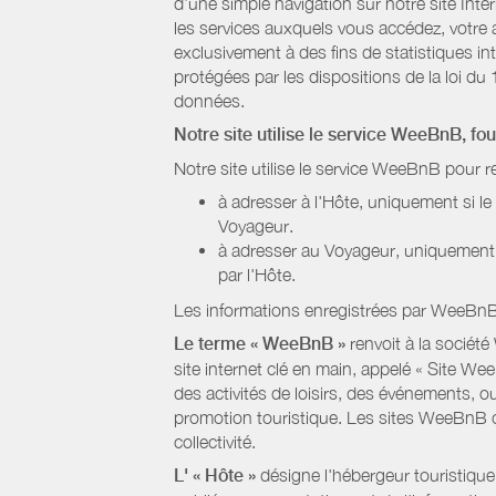
d’une simple navigation sur notre site Inte
les services auxquels vous accédez, votre a
exclusivement à des fins de statistiques i
protégées par les dispositions de la loi du 
données.
Notre site utilise le service WeeBnB, fo
Notre site utilise le service WeeBnB pour r
à adresser à l'Hôte, uniquement si 
Voyageur.
à adresser au Voyageur, uniquement s
par l'Hôte.
Les informations enregistrées par WeeBnB 
Le terme « WeeBnB »
renvoit à la société
site internet clé en main, appelé « Site W
des activités de loisirs, des événements, ou
promotion touristique. Les sites WeeBnB co
collectivité.
L' « Hôte »
désigne l'hébergeur touristique